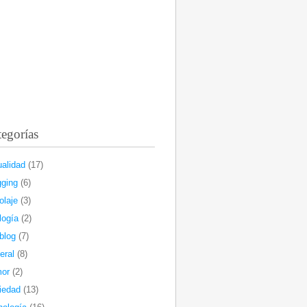
egorías
ualidad
(17)
gging
(6)
olaje
(3)
logía
(2)
blog
(7)
eral
(8)
or
(2)
iedad
(13)