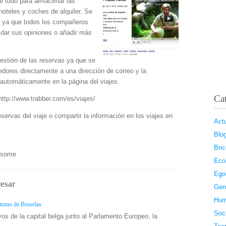
re todo para almacenar las
oteles y coches de alquiler. Se
ial ya que todos los compañeros
 dar sus opiniones o añadir más
estión de las reservas ya que se
edores directamente a una dirección de correo y la
 automáticamente en la página del viajes.
Cat
ttp://www.trabber.com/es/viajes/
servas del viaje o compartir la información en los viajes en
Act
Blo
Bric
d some
Eco
Ego
resar
Gen
Hum
átomo de Bruselas
Soc
vos de la capital belga junto al Parlamento Europeo, la