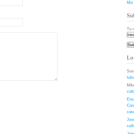
Mis 
Sub
Tu c
Lo
Sus
tubu
Mik
cult
Ens
Con
case
Jos
cult
Jos