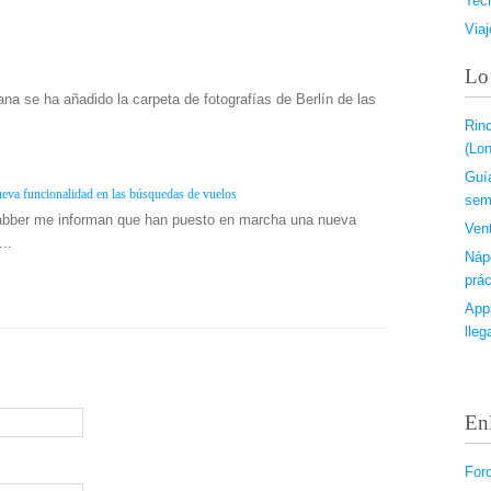
Tec
Viaj
Lo
na se ha añadido la carpeta de fotografías de Berlín de las
Rin
(Lon
Guí
ueva funcionalidad en las búsquedas de vuelos
sem
abber me informan que han puesto en marcha una nueva
Ven
..
Náp
prác
Apps
lleg
En
For