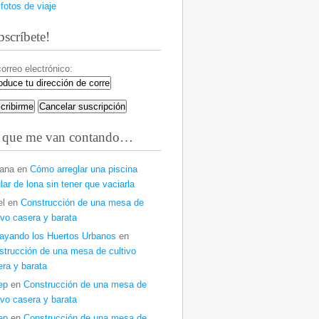
fotos de viaje
scríbete!
orreo electrónico:
 que me van contando…
ana
en
Cómo arreglar una piscina
lar de lona sin tener que vaciarla
el
en
Construcción de una mesa de
ivo casera y barata
ayando los Huertos Urbanos
en
strucción de una mesa de cultivo
ra y barata
ep
en
Construcción de una mesa de
ivo casera y barata
ep
en
Construcción de una mesa de