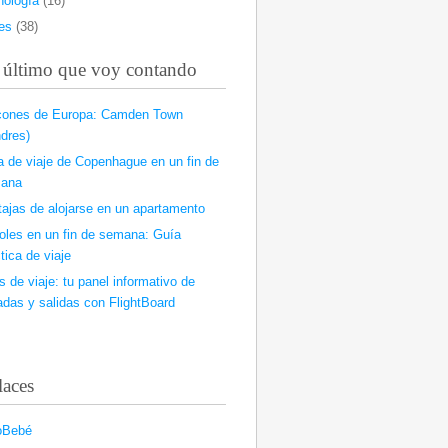
nología
(16)
es
(38)
 último que voy contando
cones de Europa: Camden Town
dres)
a de viaje de Copenhague en un fin de
ana
tajas de alojarse en un apartamento
oles en un fin de semana: Guía
tica de viaje
 de viaje: tu panel informativo de
adas y salidas con FlightBoard
laces
oBebé